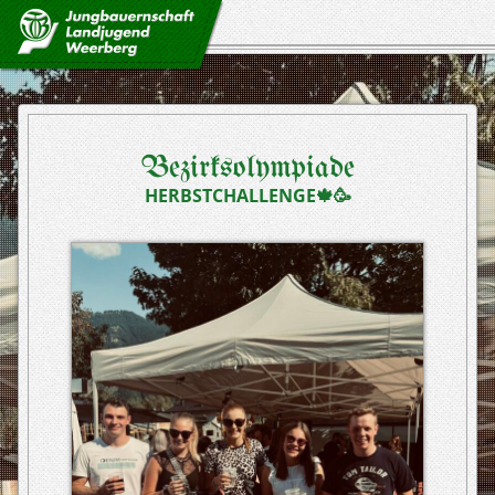
so isch’s
so wor’s
Bezirksolympiade
HERBSTCHALLENGE🍁🥳
ausschuss
geschichte