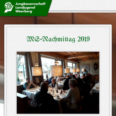
so isch’s
so wor’s
MS-Nachmittag 2019
ausschuss
geschichte